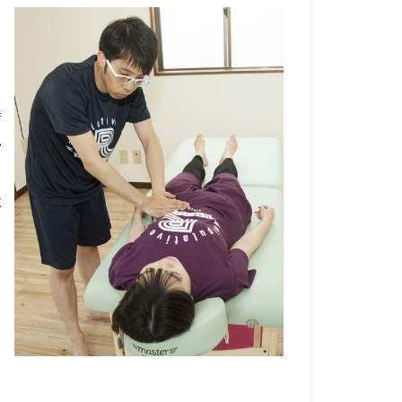
う
善
い
状