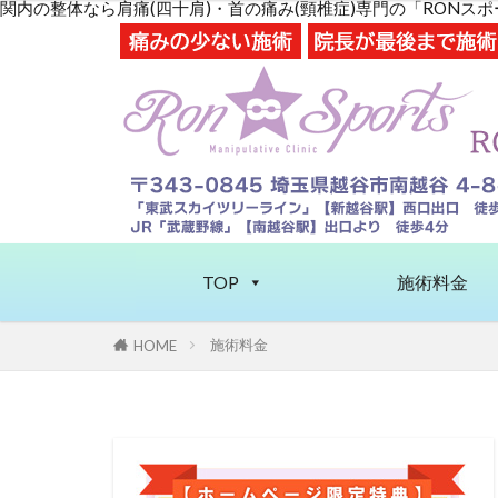
関内の整体なら肩痛(四十肩)・首の痛み(頸椎症)専門の「RONス
TOP
施術料金
施術料金
HOME