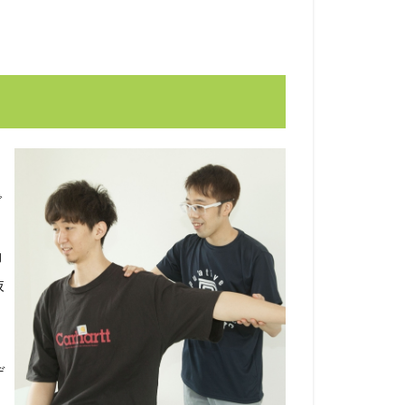
で
動
抜
き
デ