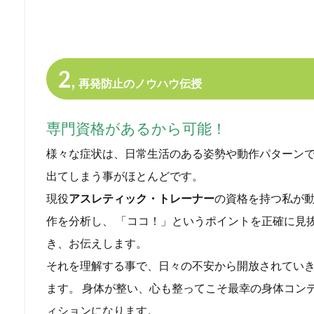
2
,
再発防止のノウハウ伝授
専門資格があるから可能！
様々な症状は、日常生活のある姿勢や動作パターン
出てしまう事がほとんどです。
現役
アスレティック・トレーナー
の資格を持つ私が
作を分析し、
「
ココ
！
」
というポイントを正確に見
き、お伝えします。
それを理解する事で、日々の不安から開放されてい
ます。
身体が整い、心も整ってこそ最幸の身体コン
ィションになります。